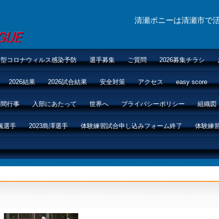
清瀬ポニーは清瀬市で
新型コロナウィルス感染予防
選手募集
ご質問
2026募集チラシ
2026結果
2026試合結果
安全対策
アクセス
easy score
年間行事
入部にあたって
世界へ
プライバシーポリシー
組織図
颯選手
2023島澤選手
体験練習試合申し込みフォーム終了
体験練
届