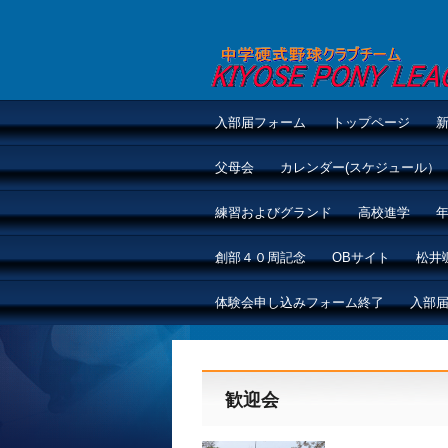
入部届フォーム
トップページ
父母会
カレンダー(スケジュール）
練習およびグランド
高校進学
創部４０周記念
OBサイト
松井
体験会申し込みフォーム終了
入部
歓迎会